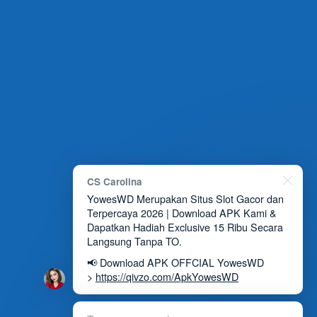
CS Carolina
YowesWD Merupakan Situs Slot Gacor dan
Terpercaya 2026 | Download APK Kami &
Dapatkan Hadiah Exclusive 15 Ribu Secara
Langsung Tanpa TO.
📢 Download APK OFFCIAL YowesWD
>
https://qivzo.com/ApkYowesWD